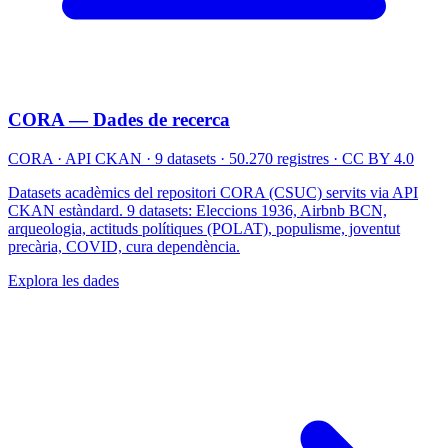
CORA — Dades de recerca
CORA · API CKAN · 9 datasets · 50.270 registres · CC BY 4.0
Datasets acadèmics del repositori CORA (CSUC) servits via API
CKAN estàndard. 9 datasets: Eleccions 1936, Airbnb BCN,
arqueologia, actituds polítiques (POLAT), populisme, joventut
precària, COVID, cura dependència.
Explora les dades