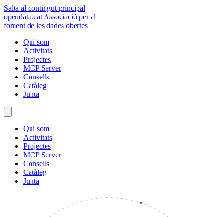
Salta al contingut principal
opendata
.cat
Associació per al
foment de les dades obertes
Qui som
Activitats
Projectes
MCP Server
Consells
Catàleg
Junta
Qui som
Activitats
Projectes
MCP Server
Consells
Catàleg
Junta