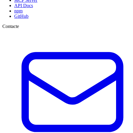
MCP Server
API Docs
npm
GitHub
Contacte