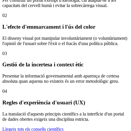
Per construir un portal exempt d'ideologia, cal adaptar-se a les
capacitats del cervell humà i evitar la sobrecàrrega visual.
02
L'efecte d'emmarcament i l'ús del color
El disseny visual pot manipular involuntàriament (o voluntàriament)
l'opinió de l'usuari sobre l'èxit o el fracàs d'una política pública.
03
Gestió de la incertesa i context ètic
Presentar la informació governamental amb aparença de certesa
absoluta quan aquesta no existeix és un error metodològic greu.
04
Regles d'experiència d'usuari (UX)
La translació d'aquests principis científics a la interfície d'un portal
de dades obertes exigeix una disciplina estricta.
Llegeix tots els consells científics