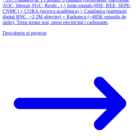
AOC, Idescat, FGC, Renfe...) + fonts estatals (INE, REE, SEPE,
CNMC) + CORA (recerca acadèmica) + Catalònica (patrimoni
digital BNC, ~2,2M objectes) + Radioteca (~485K episodis de
ràdio). Trens temps real, preus electricitat i carburants.
Descobreix el projecte