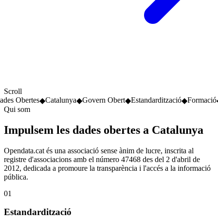
Scroll
s Obertes
Catalunya
Govern Obert
Estandardització
Formació
C
◆
◆
◆
◆
◆
Qui som
Impulsem les dades obertes a Catalunya
Opendata.cat és una associació sense ànim de lucre, inscrita al
registre d'associacions amb el número 47468 des del 2 d'abril de
2012, dedicada a promoure la transparència i l'accés a la informació
pública.
01
Estandardització