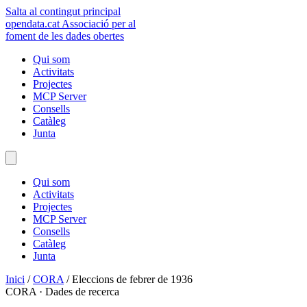
Salta al contingut principal
opendata
.cat
Associació per al
foment de les dades obertes
Qui som
Activitats
Projectes
MCP Server
Consells
Catàleg
Junta
Qui som
Activitats
Projectes
MCP Server
Consells
Catàleg
Junta
Inici
/
CORA
/
Eleccions de febrer de 1936
CORA · Dades de recerca