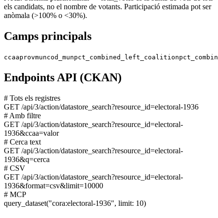
els candidats, no el nombre de votants. Participació estimada pot ser
anòmala (>100% o <30%).
Camps principals
ccaa
prov
mun
cod_mun
pct_combined_left_coalition
pct_combin
Endpoints API (CKAN)
# Tots els registres
GET
/api/3/action/datastore_search?resource_id=electoral-1936
# Amb filtre
GET
/api/3/action/datastore_search?resource_id=electoral-
1936&ccaa=valor
# Cerca text
GET
/api/3/action/datastore_search?resource_id=electoral-
1936&q=cerca
# CSV
GET
/api/3/action/datastore_search?resource_id=electoral-
1936&format=csv&limit=10000
# MCP
query_dataset
("cora:electoral-1936", limit: 10)