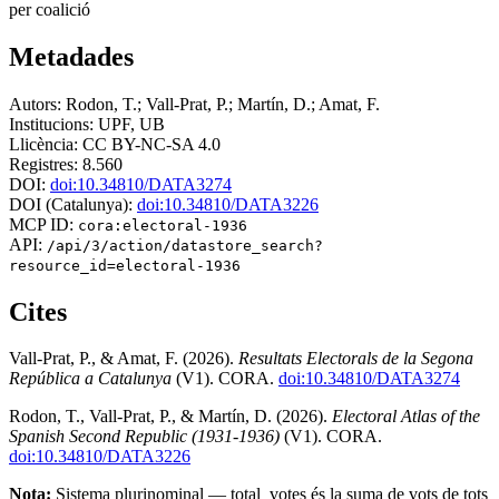
per coalició
Metadades
Autors:
Rodon, T.; Vall-Prat, P.; Martín, D.; Amat, F.
Institucions:
UPF, UB
Llicència:
CC BY-NC-SA 4.0
Registres:
8.560
DOI:
doi:10.34810/DATA3274
DOI (Catalunya):
doi:10.34810/DATA3226
MCP ID:
cora:electoral-1936
API:
/api/3/action/datastore_search?
resource_id=electoral-1936
Cites
Vall-Prat, P., & Amat, F. (2026).
Resultats Electorals de la Segona
República a Catalunya
(V1). CORA.
doi:10.34810/DATA3274
Rodon, T., Vall-Prat, P., & Martín, D. (2026).
Electoral Atlas of the
Spanish Second Republic (1931-1936)
(V1). CORA.
doi:10.34810/DATA3226
Nota:
Sistema plurinominal — total_votes és la suma de vots de tots