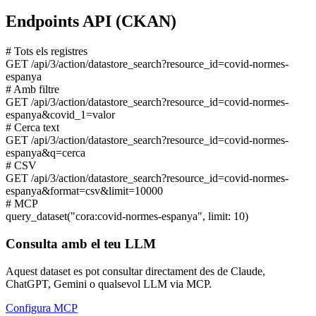
Endpoints API (CKAN)
# Tots els registres
GET
/api/3/action/datastore_search?resource_id=covid-normes-
espanya
# Amb filtre
GET
/api/3/action/datastore_search?resource_id=covid-normes-
espanya&covid_1=valor
# Cerca text
GET
/api/3/action/datastore_search?resource_id=covid-normes-
espanya&q=cerca
# CSV
GET
/api/3/action/datastore_search?resource_id=covid-normes-
espanya&format=csv&limit=10000
# MCP
query_dataset
("cora:covid-normes-espanya", limit: 10)
Consulta amb el teu LLM
Aquest dataset es pot consultar directament des de Claude,
ChatGPT, Gemini o qualsevol LLM via MCP.
Configura MCP