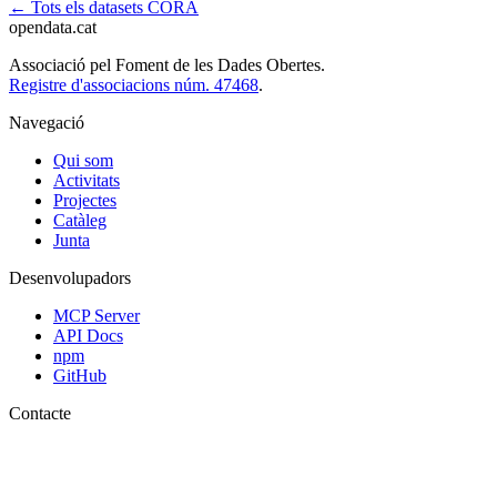
← Tots els datasets CORA
opendata
.cat
Associació pel Foment de les Dades Obertes.
Registre d'associacions núm. 47468
.
Navegació
Qui som
Activitats
Projectes
Catàleg
Junta
Desenvolupadors
MCP Server
API Docs
npm
GitHub
Contacte