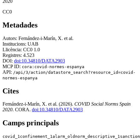
2020
CC0
Metadades
Autors:
Fernández-i-Marín, X. et al.
Institucions:
UAB
Llicència:
CC0 1.0
Registres:
4.523
DOI:
doi:10.34810/DATA2903
MCP ID:
cora:covid-normes-espanya
API:
/api/3/action/datastore_search?resource_id=covid-
normes-espanya
Cites
Fernández-i-Marín, X. et al. (2026).
COVID Social Norms Spain
2020
. CORA.
doi:10.34810/DATA2903
Camps principals
covid_1
confinement_1
alarm_old
norm_descriptive_1
sanction