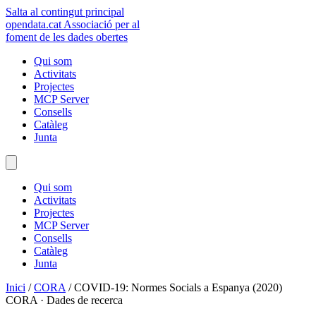
Salta al contingut principal
opendata
.cat
Associació per al
foment de les dades obertes
Qui som
Activitats
Projectes
MCP Server
Consells
Catàleg
Junta
Qui som
Activitats
Projectes
MCP Server
Consells
Catàleg
Junta
Inici
/
CORA
/
COVID-19: Normes Socials a Espanya (2020)
CORA · Dades de recerca