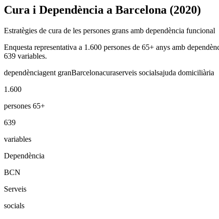
Cura i Dependència a Barcelona (2020)
Estratègies de cura de les persones grans amb dependència funcional
Enquesta representativa a 1.600 persones de 65+ anys amb dependència f
639 variables.
dependència
gent gran
Barcelona
cura
serveis socials
ajuda domiciliària
1.600
persones 65+
639
variables
Dependència
BCN
Serveis
socials