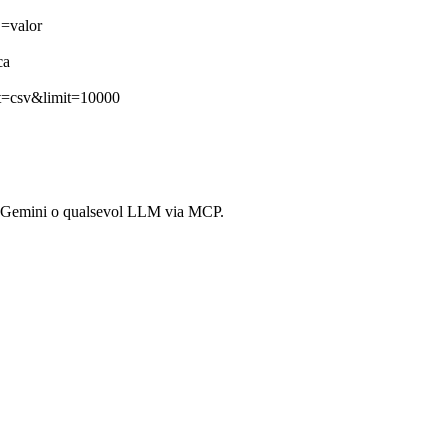
E=valor
ca
at=csv&limit=10000
T, Gemini o qualsevol LLM via MCP.