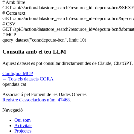
# Amb filtre
GET
/api/3/action/datastore_search?resource_id=depcura-bcn&SEX
# Cerca text
GET
/api/3/action/datastore_search?resource_id=depcura-bcn&q=cer
# CSV
GET
/api/3/action/datastore_search?resource_id=depcura-bcn&form
# MCP
query_dataset
("cora:depcura-bcn", limit: 10)
Consulta amb el teu LLM
Aquest dataset es pot consultar directament des de Claude, ChatGP
Configura MCP
← Tots els datasets CORA
opendata
.cat
Associació pel Foment de les Dades Obertes.
Registre d'associacions núm. 47468
.
Navegació
Qui som
Activitats
Projectes