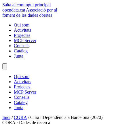
Salta al contingut principal
opendata
.cat
Associació per al
foment de les dades obertes
Qui som
Activitats
Projectes
MCP Server
Consells
Catàleg
Junta
Qui som
Activitats
Projectes
MCP Server
Consells
Catàleg
Junta
Inici
/
CORA
/
Cura i Dependència a Barcelona (2020)
CORA · Dades de recerca