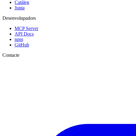
Catàleg
Junta
Desenvolupadors
MCP Server
API Docs
npm
GitHub
Contacte