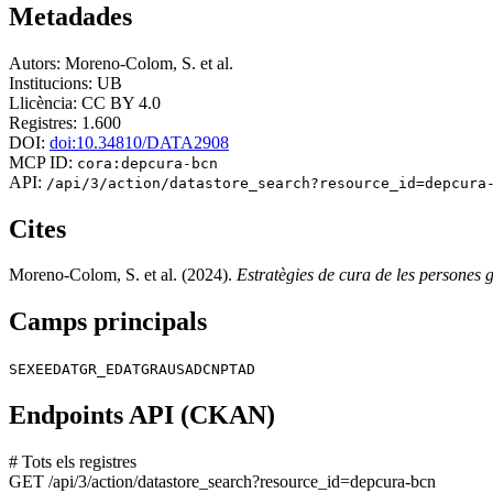
Metadades
Autors:
Moreno-Colom, S. et al.
Institucions:
UB
Llicència:
CC BY 4.0
Registres:
1.600
DOI:
doi:10.34810/DATA2908
MCP ID:
cora:depcura-bcn
API:
/api/3/action/datastore_search?resource_id=depcura
Cites
Moreno-Colom, S. et al. (2024).
Estratègies de cura de les persones
Camps principals
SEXE
EDAT
GR_EDAT
GRAU
SAD
CNP
TAD
Endpoints API (CKAN)
# Tots els registres
GET
/api/3/action/datastore_search?resource_id=depcura-bcn