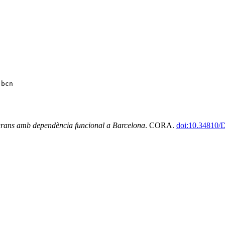
-bcn
 grans amb dependència funcional a Barcelona
. CORA.
doi:10.34810