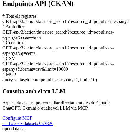
Endpoints API (CKAN)
# Tots els registres
GET
/api/3/action/datastore_search?resource_id=populistes-espanya
# Amb filtre
GET
/api/3/action/datastore_search?resource_id=populistes-
espanya&ccaa=valor
# Cerca text
GET
/api/3/action/datastore_search?resource_id=populistes-
espanya&q=cerca
# CSV
GET
/api/3/action/datastore_search?resource_id=populistes-
espanya&format=csv&limit=10000
# MCP
query_dataset
("cora:populistes-espanya", limit: 10)
Consulta amb el teu LLM
Aquest dataset es pot consultar directament des de Claude,
ChatGPT, Gemini o qualsevol LLM via MCP.
Configura MCP
← Tots els datasets CORA
opendata
.cat