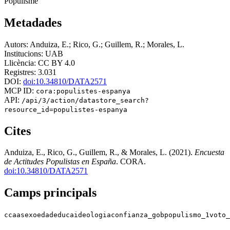
Populisme
Metadades
Autors:
Anduiza, E.; Rico, G.; Guillem, R.; Morales, L.
Institucions:
UAB
Llicència:
CC BY 4.0
Registres:
3.031
DOI:
doi:10.34810/DATA2571
MCP ID:
cora:populistes-espanya
API:
/api/3/action/datastore_search?
resource_id=populistes-espanya
Cites
Anduiza, E., Rico, G., Guillem, R., & Morales, L. (2021).
Encuesta
de Actitudes Populistas en España
. CORA.
doi:10.34810/DATA2571
Camps principals
ccaa
sexo
edad
educa
ideologia
confianza_gob
populismo_1
voto_