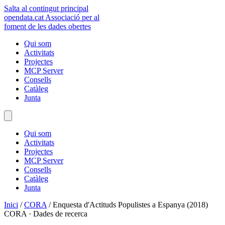
Salta al contingut principal
opendata
.cat
Associació per al
foment de les dades obertes
Qui som
Activitats
Projectes
MCP Server
Consells
Catàleg
Junta
Qui som
Activitats
Projectes
MCP Server
Consells
Catàleg
Junta
Inici
/
CORA
/
Enquesta d'Actituds Populistes a Espanya (2018)
CORA · Dades de recerca