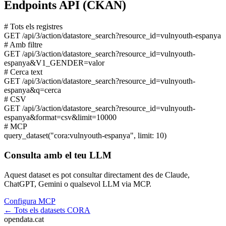
Endpoints API (CKAN)
# Tots els registres
GET
/api/3/action/datastore_search?resource_id=vulnyouth-espanya
# Amb filtre
GET
/api/3/action/datastore_search?resource_id=vulnyouth-
espanya&V1_GENDER=valor
# Cerca text
GET
/api/3/action/datastore_search?resource_id=vulnyouth-
espanya&q=cerca
# CSV
GET
/api/3/action/datastore_search?resource_id=vulnyouth-
espanya&format=csv&limit=10000
# MCP
query_dataset
("cora:vulnyouth-espanya", limit: 10)
Consulta amb el teu LLM
Aquest dataset es pot consultar directament des de Claude,
ChatGPT, Gemini o qualsevol LLM via MCP.
Configura MCP
← Tots els datasets CORA
opendata
.cat