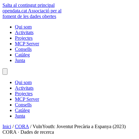
Salta al contingut principal
opendata
.cat
Associació per al
foment de les dades obertes
Qui som
Activitats
Projectes
MCP Server
Consells
Catàleg
Junta
Qui som
Activitats
Projectes
MCP Server
Consells
Catàleg
Junta
Inici
/
CORA
/
VulnYouth: Joventut Precària a Espanya (2023)
CORA · Dades de recerca