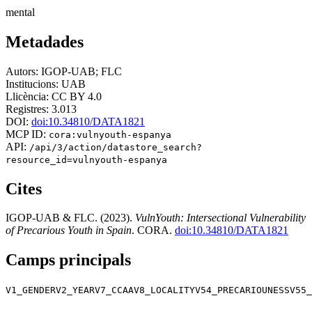
mental
Metadades
Autors:
IGOP-UAB; FLC
Institucions:
UAB
Llicència:
CC BY 4.0
Registres:
3.013
DOI:
doi:10.34810/DATA1821
MCP ID:
cora:vulnyouth-espanya
API:
/api/3/action/datastore_search?
resource_id=vulnyouth-espanya
Cites
IGOP-UAB & FLC. (2023).
VulnYouth: Intersectional Vulnerability
of Precarious Youth in Spain
. CORA.
doi:10.34810/DATA1821
Camps principals
V1_GENDER
V2_YEAR
V7_CCAA
V8_LOCALITY
V54_PRECARIOUNESS
V55_