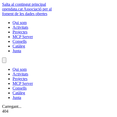
Salta al contingut principal
opendata
.cat
Associació per al
foment de les dades obertes
Qui som
Activitats
Projectes
MCP Server
Consells
Catàleg
Junta
Qui som
Activitats
Projectes
MCP Server
Consells
Catàleg
Junta
Carregant...
404