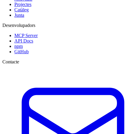
Projectes
Catàleg
Junta
Desenvolupadors
MCP Server
API Docs
npm
GitHub
Contacte