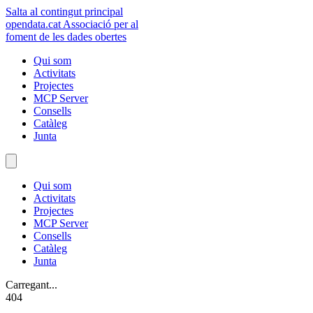
Salta al contingut principal
opendata
.cat
Associació per al
foment de les dades obertes
Qui som
Activitats
Projectes
MCP Server
Consells
Catàleg
Junta
Qui som
Activitats
Projectes
MCP Server
Consells
Catàleg
Junta
Carregant...
404