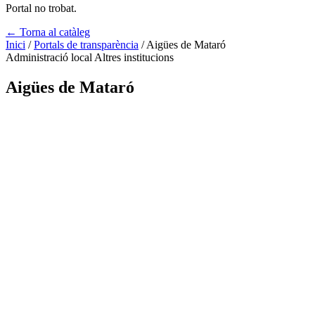
Portal no trobat.
← Torna al catàleg
Inici
/
Portals de transparència
/
Aigües de Mataró
Administració local
Altres institucions
Aigües de Mataró