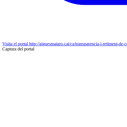
Visita el portal
http://aiguesmataro.cat/ca/transparencia-i-retiment-de-
Captura del portal