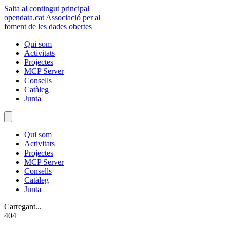
Salta al contingut principal
opendata
.cat
Associació per al
foment de les dades obertes
Qui som
Activitats
Projectes
MCP Server
Consells
Catàleg
Junta
Qui som
Activitats
Projectes
MCP Server
Consells
Catàleg
Junta
Carregant...
404