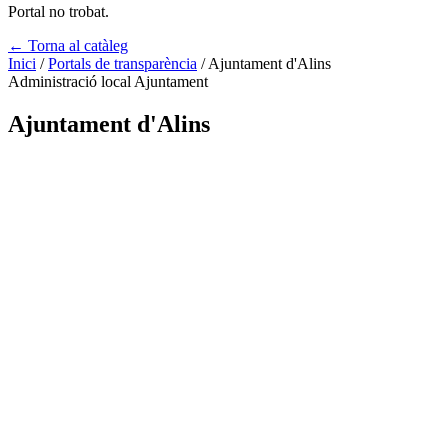
Portal no trobat.
← Torna al catàleg
Inici
/
Portals de transparència
/
Ajuntament d'Alins
Administració local
Ajuntament
Ajuntament d'Alins