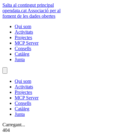
Salta al contingut principal
opendata
.cat
Associació per al
foment de les dades obertes
Qui som
Activitats
Projectes
MCP Server
Consells
Catàleg
Junta
Qui som
Activitats
Projectes
MCP Server
Consells
Catàleg
Junta
Carregant...
404