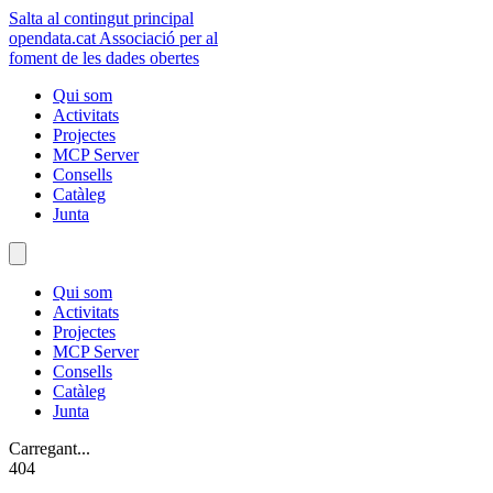
Salta al contingut principal
opendata
.cat
Associació per al
foment de les dades obertes
Qui som
Activitats
Projectes
MCP Server
Consells
Catàleg
Junta
Qui som
Activitats
Projectes
MCP Server
Consells
Catàleg
Junta
Carregant...
404