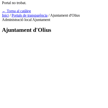
Portal no trobat.
← Torna al catàleg
Inici
/
Portals de transparència
/
Ajuntament d'Olius
Administració local
Ajuntament
Ajuntament d'Olius