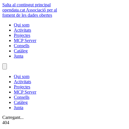
Salta al contingut principal
opendata
.cat
Associació per al
foment de les dades obertes
Qui som
Activitats
Projectes
MCP Server
Consells
Catàleg
Junta
Qui som
Activitats
Projectes
MCP Server
Consells
Catàleg
Junta
Carregant...
404