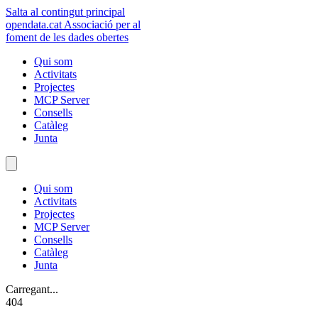
Salta al contingut principal
opendata
.cat
Associació per al
foment de les dades obertes
Qui som
Activitats
Projectes
MCP Server
Consells
Catàleg
Junta
Qui som
Activitats
Projectes
MCP Server
Consells
Catàleg
Junta
Carregant...
404