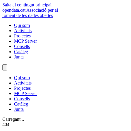
Salta al contingut principal
opendata
.cat
Associació per al
foment de les dades obertes
Qui som
Activitats
Projectes
MCP Server
Consells
Catàleg
Junta
Qui som
Activitats
Projectes
MCP Server
Consells
Catàleg
Junta
Carregant...
404