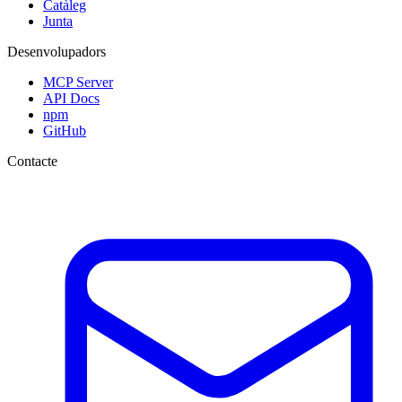
Catàleg
Junta
Desenvolupadors
MCP Server
API Docs
npm
GitHub
Contacte