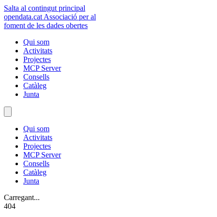
Salta al contingut principal
opendata
.cat
Associació per al
foment de les dades obertes
Qui som
Activitats
Projectes
MCP Server
Consells
Catàleg
Junta
Qui som
Activitats
Projectes
MCP Server
Consells
Catàleg
Junta
Carregant...
404