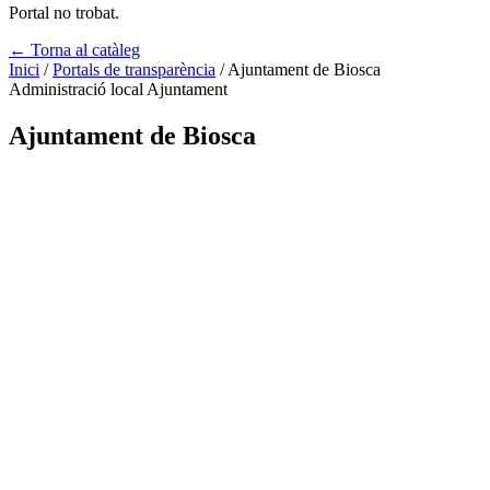
Portal no trobat.
← Torna al catàleg
Inici
/
Portals de transparència
/
Ajuntament de Biosca
Administració local
Ajuntament
Ajuntament de Biosca