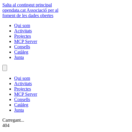
Salta al contingut principal
opendata
.cat
Associació per al
foment de les dades obertes
Qui som
Activitats
Projectes
MCP Server
Consells
Catàleg
Junta
Qui som
Activitats
Projectes
MCP Server
Consells
Catàleg
Junta
Carregant...
404