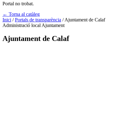
Portal no trobat.
← Torna al catàleg
Inici
/
Portals de transparència
/
Ajuntament de Calaf
Administració local
Ajuntament
Ajuntament de Calaf