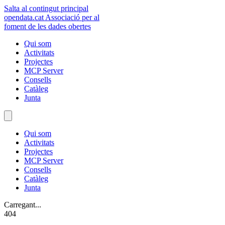
Salta al contingut principal
opendata
.cat
Associació per al
foment de les dades obertes
Qui som
Activitats
Projectes
MCP Server
Consells
Catàleg
Junta
Qui som
Activitats
Projectes
MCP Server
Consells
Catàleg
Junta
Carregant...
404