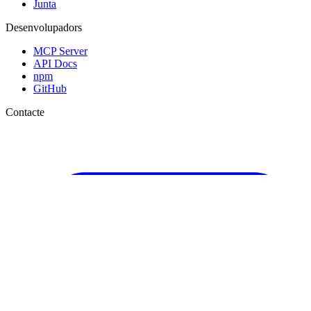
Junta
Desenvolupadors
MCP Server
API Docs
npm
GitHub
Contacte