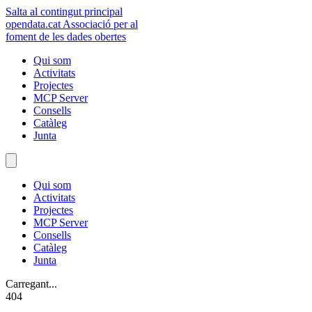
Salta al contingut principal
opendata
.cat
Associació per al
foment de les dades obertes
Qui som
Activitats
Projectes
MCP Server
Consells
Catàleg
Junta
Qui som
Activitats
Projectes
MCP Server
Consells
Catàleg
Junta
Carregant...
404