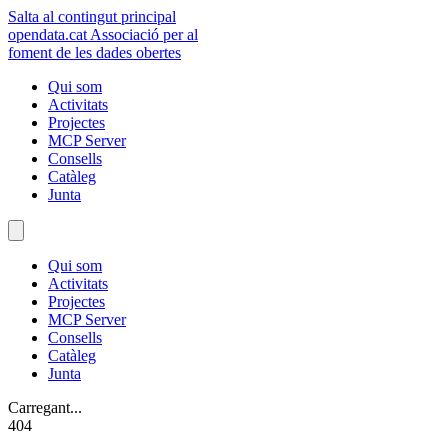
Salta al contingut principal
opendata
.cat
Associació per al
foment de les dades obertes
Qui som
Activitats
Projectes
MCP Server
Consells
Catàleg
Junta
Qui som
Activitats
Projectes
MCP Server
Consells
Catàleg
Junta
Carregant...
404