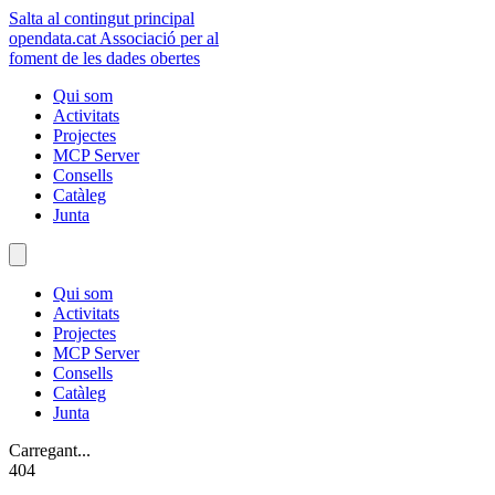
Salta al contingut principal
opendata
.cat
Associació per al
foment de les dades obertes
Qui som
Activitats
Projectes
MCP Server
Consells
Catàleg
Junta
Qui som
Activitats
Projectes
MCP Server
Consells
Catàleg
Junta
Carregant...
404