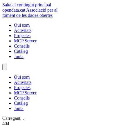
Salta al contingut principal
opendata
.cat
Associació per al
foment de les dades obertes
Qui som
Activitats
Projectes
MCP Server
Consells
Catàleg
Junta
Qui som
Activitats
Projectes
MCP Server
Consells
Catàleg
Junta
Carregant...
404