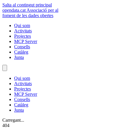
Salta al contingut principal
opendata
.cat
Associació per al
foment de les dades obertes
Qui som
Activitats
Projectes
MCP Server
Consells
Catàleg
Junta
Qui som
Activitats
Projectes
MCP Server
Consells
Catàleg
Junta
Carregant...
404