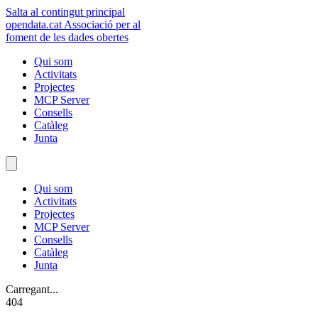
Salta al contingut principal
opendata
.cat
Associació per al
foment de les dades obertes
Qui som
Activitats
Projectes
MCP Server
Consells
Catàleg
Junta
Qui som
Activitats
Projectes
MCP Server
Consells
Catàleg
Junta
Carregant...
404