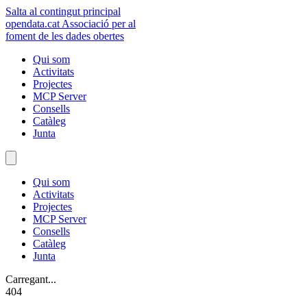
Salta al contingut principal
opendata
.cat
Associació per al
foment de les dades obertes
Qui som
Activitats
Projectes
MCP Server
Consells
Catàleg
Junta
Qui som
Activitats
Projectes
MCP Server
Consells
Catàleg
Junta
Carregant...
404