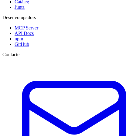
Catàleg
Junta
Desenvolupadors
MCP Server
API Docs
npm
GitHub
Contacte