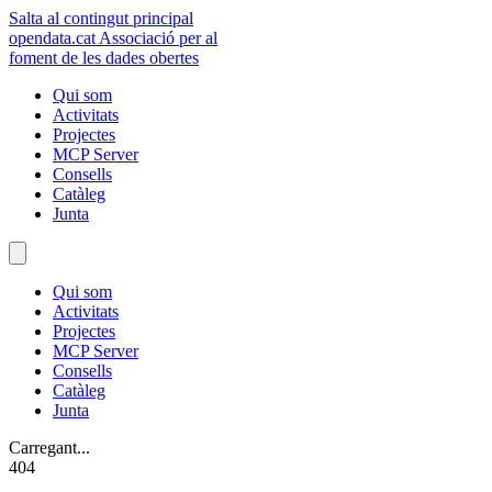
Salta al contingut principal
opendata
.cat
Associació per al
foment de les dades obertes
Qui som
Activitats
Projectes
MCP Server
Consells
Catàleg
Junta
Qui som
Activitats
Projectes
MCP Server
Consells
Catàleg
Junta
Carregant...
404