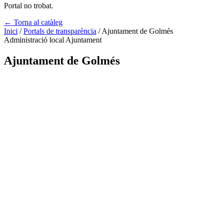
Portal no trobat.
← Torna al catàleg
Inici
/
Portals de transparència
/
Ajuntament de Golmés
Administració local
Ajuntament
Ajuntament de Golmés