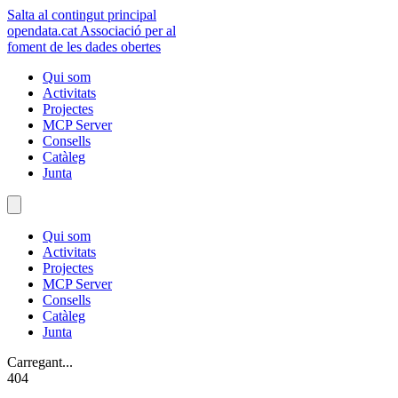
Salta al contingut principal
opendata
.cat
Associació per al
foment de les dades obertes
Qui som
Activitats
Projectes
MCP Server
Consells
Catàleg
Junta
Qui som
Activitats
Projectes
MCP Server
Consells
Catàleg
Junta
Carregant...
404