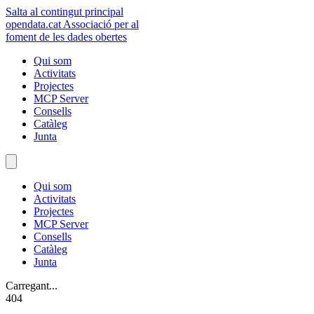
Salta al contingut principal
opendata
.cat
Associació per al
foment de les dades obertes
Qui som
Activitats
Projectes
MCP Server
Consells
Catàleg
Junta
Qui som
Activitats
Projectes
MCP Server
Consells
Catàleg
Junta
Carregant...
404