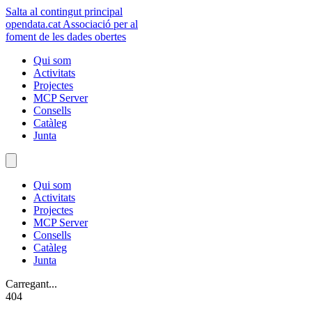
Salta al contingut principal
opendata
.cat
Associació per al
foment de les dades obertes
Qui som
Activitats
Projectes
MCP Server
Consells
Catàleg
Junta
Qui som
Activitats
Projectes
MCP Server
Consells
Catàleg
Junta
Carregant...
404