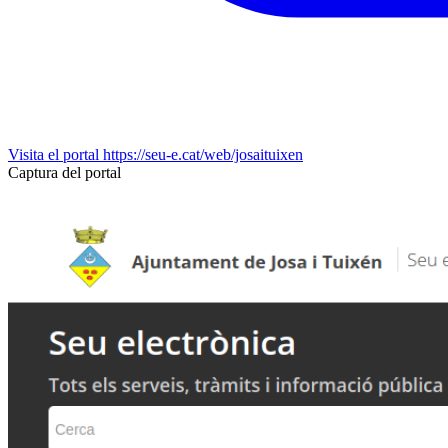
Visita el portal
https://seu-e.cat/web/josaituixen
Captura del portal