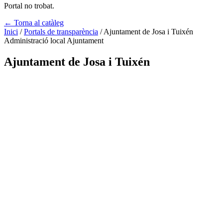
Portal no trobat.
← Torna al catàleg
Inici
/
Portals de transparència
/
Ajuntament de Josa i Tuixén
Administració local
Ajuntament
Ajuntament de Josa i Tuixén