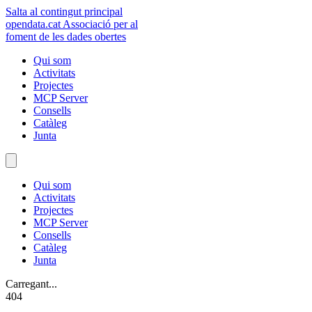
Salta al contingut principal
opendata
.cat
Associació per al
foment de les dades obertes
Qui som
Activitats
Projectes
MCP Server
Consells
Catàleg
Junta
Qui som
Activitats
Projectes
MCP Server
Consells
Catàleg
Junta
Carregant...
404