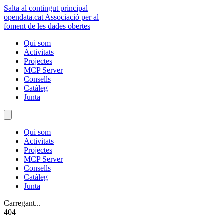
Salta al contingut principal
opendata
.cat
Associació per al
foment de les dades obertes
Qui som
Activitats
Projectes
MCP Server
Consells
Catàleg
Junta
Qui som
Activitats
Projectes
MCP Server
Consells
Catàleg
Junta
Carregant...
404