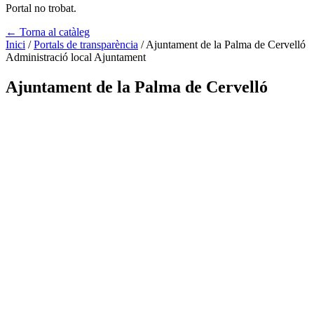
Portal no trobat.
← Torna al catàleg
Inici
/
Portals de transparència
/
Ajuntament de la Palma de Cervelló
Administració local
Ajuntament
Ajuntament de la Palma de Cervelló