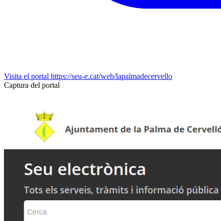
Visita el portal
https://seu-e.cat/web/lapalmadecervello
Captura del portal