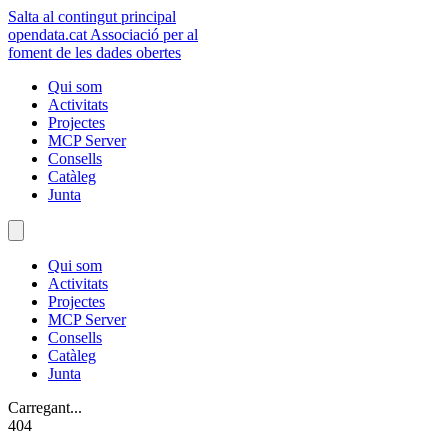
Salta al contingut principal
opendata
.cat
Associació per al
foment de les dades obertes
Qui som
Activitats
Projectes
MCP Server
Consells
Catàleg
Junta
Qui som
Activitats
Projectes
MCP Server
Consells
Catàleg
Junta
Carregant...
404