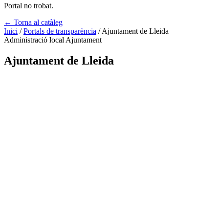
Portal no trobat.
← Torna al catàleg
Inici
/
Portals de transparència
/
Ajuntament de Lleida
Administració local
Ajuntament
Ajuntament de Lleida