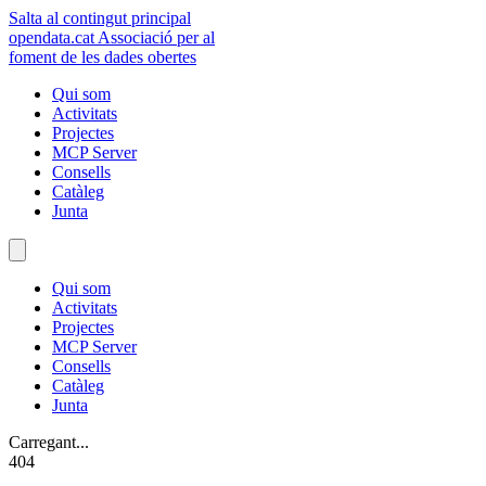
Salta al contingut principal
opendata
.cat
Associació per al
foment de les dades obertes
Qui som
Activitats
Projectes
MCP Server
Consells
Catàleg
Junta
Qui som
Activitats
Projectes
MCP Server
Consells
Catàleg
Junta
Carregant...
404