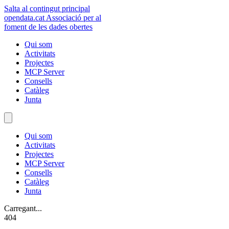
Salta al contingut principal
opendata
.cat
Associació per al
foment de les dades obertes
Qui som
Activitats
Projectes
MCP Server
Consells
Catàleg
Junta
Qui som
Activitats
Projectes
MCP Server
Consells
Catàleg
Junta
Carregant...
404