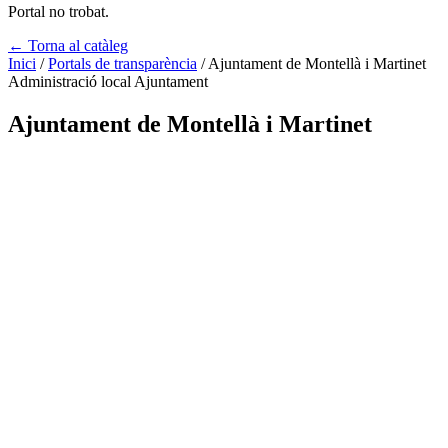
Portal no trobat.
← Torna al catàleg
Inici
/
Portals de transparència
/
Ajuntament de Montellà i Martinet
Administració local
Ajuntament
Ajuntament de Montellà i Martinet