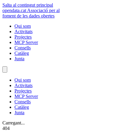
Salta al contingut principal
opendata
.cat
Associació per al
foment de les dades obertes
Qui som
Activitats
Projectes
MCP Server
Consells
Catàleg
Junta
Qui som
Activitats
Projectes
MCP Server
Consells
Catàleg
Junta
Carregant...
404