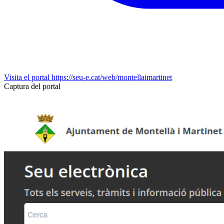
Visita el portal
https://seu-e.cat/web/montellaimartinet
Captura del portal