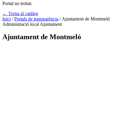
Portal no trobat.
← Torna al catàleg
Inici
/
Portals de transparència
/
Ajuntament de Montmeló
Administració local
Ajuntament
Ajuntament de Montmeló