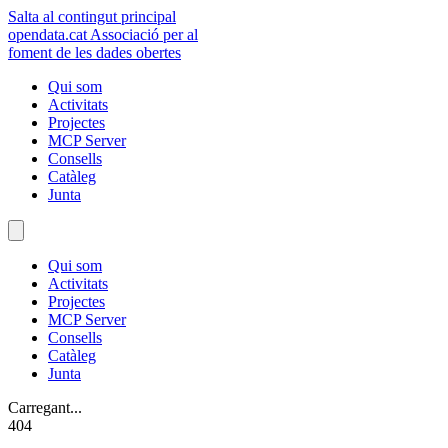
Salta al contingut principal
opendata
.cat
Associació per al
foment de les dades obertes
Qui som
Activitats
Projectes
MCP Server
Consells
Catàleg
Junta
Qui som
Activitats
Projectes
MCP Server
Consells
Catàleg
Junta
Carregant...
404