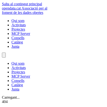
Salta al contingut principal
opendata
.cat
Associació per al
foment de les dades obertes
Qui som
Activitats
Projectes
MCP Server
Consells
Catàleg
Junta
Qui som
Activitats
Projectes
MCP Server
Consells
Catàleg
Junta
Carregant...
404