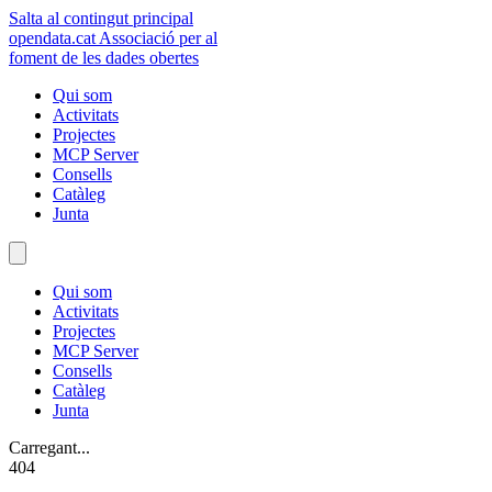
Salta al contingut principal
opendata
.cat
Associació per al
foment de les dades obertes
Qui som
Activitats
Projectes
MCP Server
Consells
Catàleg
Junta
Qui som
Activitats
Projectes
MCP Server
Consells
Catàleg
Junta
Carregant...
404