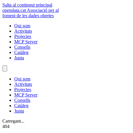
Salta al contingut principal
opendata
.cat
Associació per al
foment de les dades obertes
Qui som
Activitats
Projectes
MCP Server
Consells
Catàleg
Junta
Qui som
Activitats
Projectes
MCP Server
Consells
Catàleg
Junta
Carregant...
404