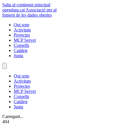
Salta al contingut principal
opendata
.cat
Associació per al
foment de les dades obertes
Qui som
Activitats
Projectes
MCP Server
Consells
Catàleg
Junta
Qui som
Activitats
Projectes
MCP Server
Consells
Catàleg
Junta
Carregant...
404