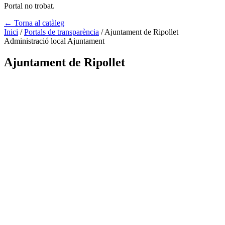
Portal no trobat.
← Torna al catàleg
Inici
/
Portals de transparència
/
Ajuntament de Ripollet
Administració local
Ajuntament
Ajuntament de Ripollet