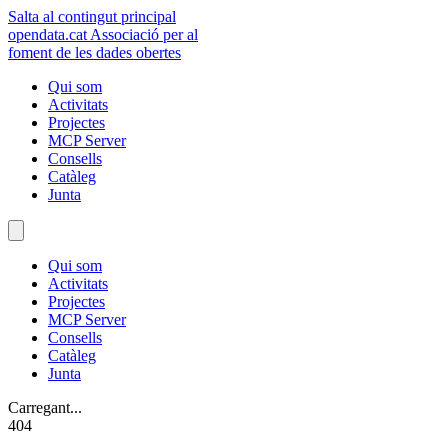
Salta al contingut principal
opendata
.cat
Associació per al
foment de les dades obertes
Qui som
Activitats
Projectes
MCP Server
Consells
Catàleg
Junta
Qui som
Activitats
Projectes
MCP Server
Consells
Catàleg
Junta
Carregant...
404