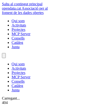
Salta al contingut principal
opendata
.cat
Associació per al
foment de les dades obertes
Qui som
Activitats
Projectes
MCP Server
Consells
Catàleg
Junta
Qui som
Activitats
Projectes
MCP Server
Consells
Catàleg
Junta
Carregant...
404