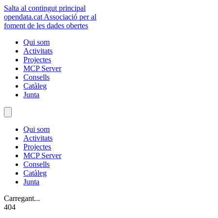
Salta al contingut principal
opendata
.cat
Associació per al
foment de les dades obertes
Qui som
Activitats
Projectes
MCP Server
Consells
Catàleg
Junta
Qui som
Activitats
Projectes
MCP Server
Consells
Catàleg
Junta
Carregant...
404