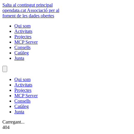
Salta al contingut principal
opendata
.cat
Associació per al
foment de les dades obertes
Qui som
Activitats
Projectes
MCP Server
Consells
Catàleg
Junta
Qui som
Activitats
Projectes
MCP Server
Consells
Catàleg
Junta
Carregant...
404