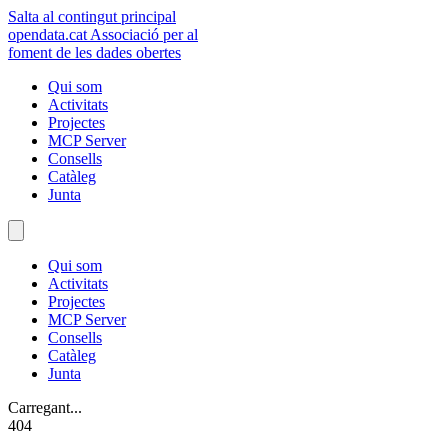
Salta al contingut principal
opendata
.cat
Associació per al
foment de les dades obertes
Qui som
Activitats
Projectes
MCP Server
Consells
Catàleg
Junta
Qui som
Activitats
Projectes
MCP Server
Consells
Catàleg
Junta
Carregant...
404