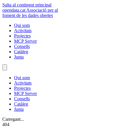
Salta al contingut principal
opendata
.cat
Associació per al
foment de les dades obertes
Qui som
Activitats
Projectes
MCP Server
Consells
Catàleg
Junta
Qui som
Activitats
Projectes
MCP Server
Consells
Catàleg
Junta
Carregant...
404