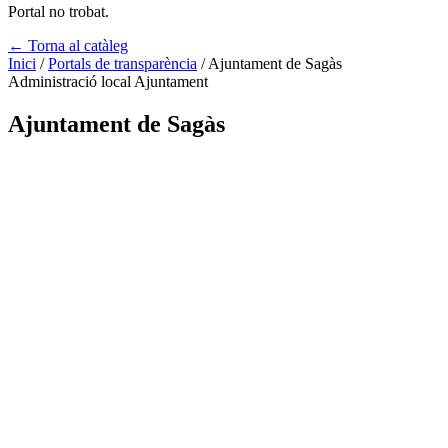
Portal no trobat.
← Torna al catàleg
Inici
/
Portals de transparència
/
Ajuntament de Sagàs
Administració local
Ajuntament
Ajuntament de Sagàs