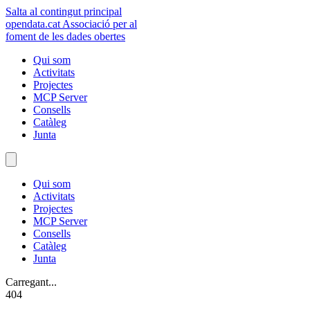
Salta al contingut principal
opendata
.cat
Associació per al
foment de les dades obertes
Qui som
Activitats
Projectes
MCP Server
Consells
Catàleg
Junta
Qui som
Activitats
Projectes
MCP Server
Consells
Catàleg
Junta
Carregant...
404