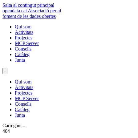
Salta al contingut principal
opendata
.cat
Associació per al
foment de les dades obertes
Qui som
Activitats
Projectes
MCP Server
Consells
Catàleg
Junta
Qui som
Activitats
Projectes
MCP Server
Consells
Catàleg
Junta
Carregant...
404