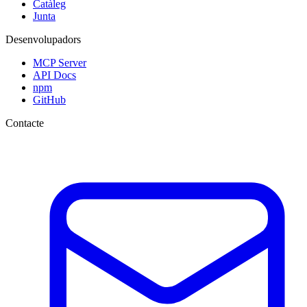
Catàleg
Junta
Desenvolupadors
MCP Server
API Docs
npm
GitHub
Contacte