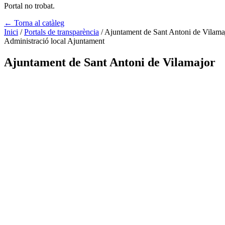
Portal no trobat.
← Torna al catàleg
Inici
/
Portals de transparència
/
Ajuntament de Sant Antoni de Vilama
Administració local
Ajuntament
Ajuntament de Sant Antoni de Vilamajor