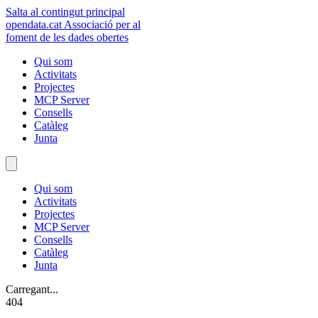
Salta al contingut principal
opendata
.cat
Associació per al
foment de les dades obertes
Qui som
Activitats
Projectes
MCP Server
Consells
Catàleg
Junta
Qui som
Activitats
Projectes
MCP Server
Consells
Catàleg
Junta
Carregant...
404