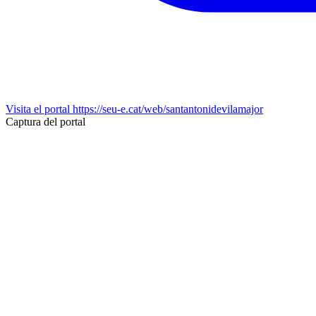
Visita el portal
https://seu-e.cat/web/santantonidevilamajor
Captura del portal