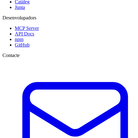
Catàleg
Junta
Desenvolupadors
MCP Server
API Docs
npm
GitHub
Contacte