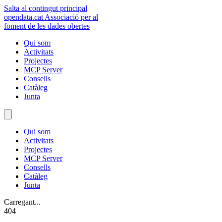
Salta al contingut principal
opendata
.cat
Associació per al
foment de les dades obertes
Qui som
Activitats
Projectes
MCP Server
Consells
Catàleg
Junta
Qui som
Activitats
Projectes
MCP Server
Consells
Catàleg
Junta
Carregant...
404