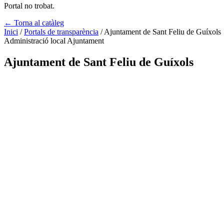
Portal no trobat.
← Torna al catàleg
Inici
/
Portals de transparència
/
Ajuntament de Sant Feliu de Guíxols
Administració local
Ajuntament
Ajuntament de Sant Feliu de Guíxols