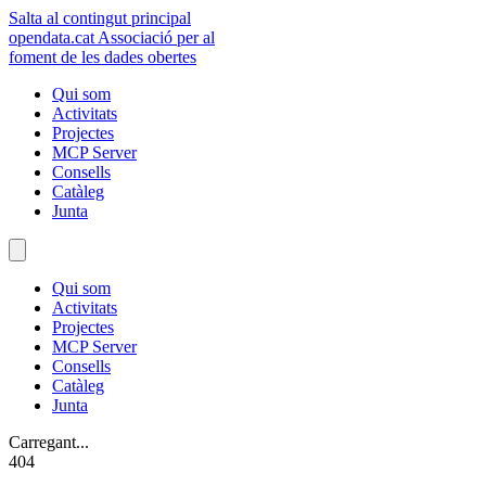
Salta al contingut principal
opendata
.cat
Associació per al
foment de les dades obertes
Qui som
Activitats
Projectes
MCP Server
Consells
Catàleg
Junta
Qui som
Activitats
Projectes
MCP Server
Consells
Catàleg
Junta
Carregant...
404